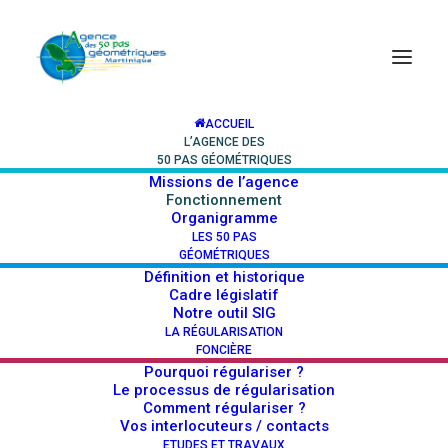
ACCUEIL
L’AGENCE DES
Vous êtes ici :
Accueil > L’agence des 50 pas
50 PAS GÉOMÉTRIQUES
Missions de l’agence
géométriques > Fonctionnement
Fonctionnement
Organigramme
LES 50 PAS
GÉOMÉTRIQUES
Définition et historique
Cadre législatif
Notre outil SIG
LA RÉGULARISATION
FONCIÈRE
Le Conseil
Pourquoi régulariser ?
Le processus de régularisation
d’Administration
Comment régulariser ?
Vos interlocuteurs / contacts
ETUDES ET TRAVAUX