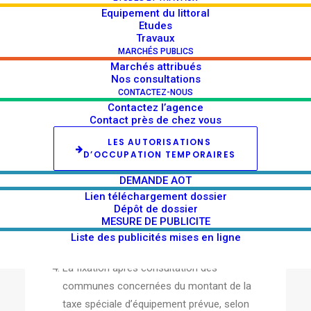
Equipement du littoral
Le conseil d’administration délibère sur :
Etudes
Travaux
Les orientations de l’action de l’agence,
MARCHÉS PUBLICS
Marchés attribués
notamment les orientations à moyen
Nos consultations
terme et le programme annuel
CONTACTEZ-NOUS
d’intervention, ainsi que les mesures
Contactez l’agence
Contact près de chez vous
générales relatives à l’organisation et au
fonctionnement de celle-ci ;
LES AUTORISATIONS
D’OCCUPATION TEMPORAIRES
L’approbation des conventions
mentionnées aux articles 4 et 5 de la loi du
DEMANDE AOT
30 décembre 1996 précitée ;
Lien téléchargement dossier
Dépôt de dossier
L’établissement de programmes
MESURE DE PUBLICITE
d’équipement mentionnés au premier alinéa
Liste des publicités mises en ligne
de l’article 5 de la même loi ;
La fixation après consultation des
communes concernées du montant de la
taxe spéciale d’équipement prévue, selon