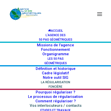
ACCUEIL
L’AGENCE DES
Vous êtes ici :
Accueil > La régularisation foncière > Vos
50 PAS GÉOMÉTRIQUES
Missions de l’agence
interlocuteurs / contacts
Fonctionnement
Organigramme
LES 50 PAS
GÉOMÉTRIQUES
Définition et historique
Cadre législatif
Notre outil SIG
LA RÉGULARISATION
FONCIÈRE
Vos interlocuteurs
Pourquoi régulariser ?
Le processus de régularisation
/ contacts
Comment régulariser ?
Vos interlocuteurs / contacts
ETUDES ET TRAVAUX