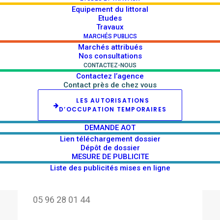
Equipement du littoral
Pour toutes les questions en lien avec la
Etudes
Travaux
régularisation foncière, vous pouvez nous
MARCHÉS PUBLICS
contacter à l’adresse mail suivante :
Marchés attribués
regularisation@50pas972.com
Nos consultations
CONTACTEZ-NOUS
Contactez l’agence
Contact près de chez vous
LES AUTORISATIONS
D’OCCUPATION TEMPORAIRES
Côte Caraïbes / Centre
DEMANDE AOT
Lien téléchargement dossier
Roselyse
Dépôt de dossier
MIREDIN
MESURE DE PUBLICITE
Liste des publicités mises en ligne
Instructrice
05 96 28 01 44