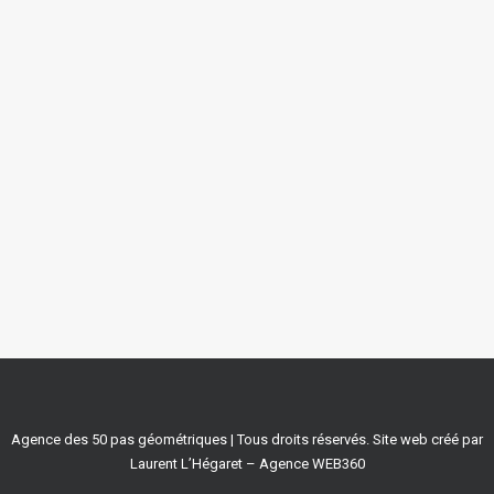
Consultation Anse
Maroquet, au Vauclin
Mission de MOE pour la réalisation du
programme d'aménagement et de…
by amandine
Agence des 50 pas géométriques | Tous droits réservés. Site web créé par
Laurent L’Hégaret – Agence
WEB360