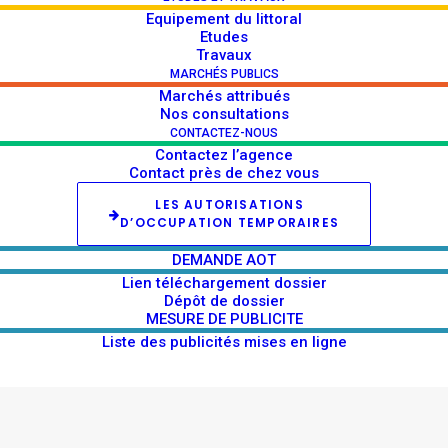
Equipement du littoral
Etudes
Travaux
MARCHÉS PUBLICS
Marchés attribués
Consultation MOE Désert,
Nos consultations
sur la commune de Sainte-
CONTACTEZ-NOUS
Contactez l’agence
Luce
Contact près de chez vous
LES AUTORISATIONS
Objet du marché : Mission de maîtrise d’œuvre
D’OCCUPATION TEMPORAIRES
pour la réalisation d’un sentier…
DEMANDE AOT
Lien téléchargement dossier
Dépôt de dossier
by amandine
MESURE DE PUBLICITE
Liste des publicités mises en ligne