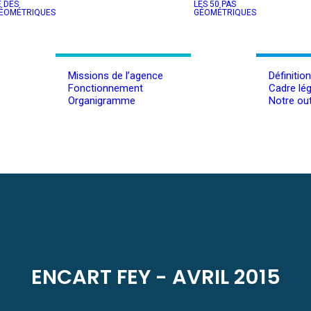
E DES
LES 50 PAS
GÉOMÉTRIQUES
GÉOMÉTRIQUES
Missions de l’agence
Définitio
Fonctionnement
Cadre lég
Organigramme
Notre out
ENCART FEY - AVRIL 2015