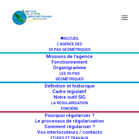
ACCUEIL
L’AGENCE DES
Invitation au forum Bodlanmé No5
50 PAS GÉOMÉTRIQUES
Missions de l’agence
Fonctionnement
Organigramme
LES 50 PAS
GÉOMÉTRIQUES
Définition et historique
Cadre législatif
Notre outil SIG
Inscrivez-vous
LA RÉGULARISATION
FONCIÈRE
Pourquoi régulariser ?
Le processus de régularisation
Comment régulariser ?
L’inscription au forum BODLANME 5 est
Vos interlocuteurs / contacts
gratuite, et le nombre de places limité.
ETUDES ET TRAVAUX