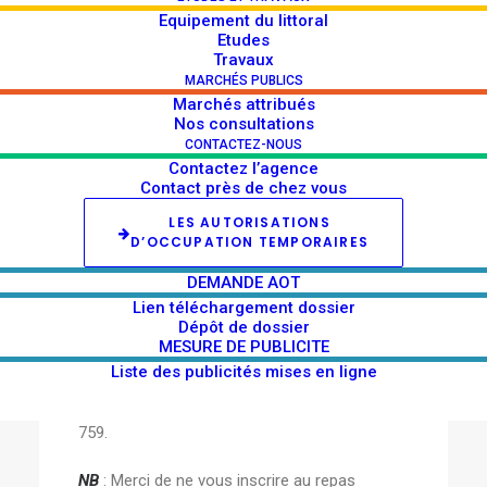
Equipement du littoral
La réservation est obligatoire.
Etudes
Travaux
A noter : Le nombre d’inscriptions est limité à
MARCHÉS PUBLICS
Marchés attribués
250 personnes
pour la journée du jeudi et le
Nos consultations
vendredi.
CONTACTEZ-NOUS
La sortie du mercredi 6 juin est limitée à
60
Contactez l’agence
Contact près de chez vous
personnes.
Compte-tenu du nombre limité
LES AUTORISATIONS
de places, la prise en compte des inscriptions
D’OCCUPATION TEMPORAIRES
se fera dans l’ordre de réception.
DEMANDE AOT
Les repas et la sortie terrain sont pris en
Lien téléchargement dossier
Dépôt de dossier
charge par l’Agence des 50 pas géométriques.
MESURE DE PUBLICITE
Liste des publicités mises en ligne
En cas d’empêchement
merci de
décommander 48h à l’avance
au 06 96 119
759.
NB
: Merci de ne vous inscrire au repas