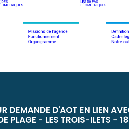
E DES
LES 50 PAS
GÉOMÉTRIQUES
GÉOMÉTRIQUES
Missions de l’agence
Définitio
Fonctionnement
Cadre lég
Organigramme
Notre out
UR DEMANDE D'AOT EN LIEN AVE
DE PLAGE - LES TROIS-ILETS - 1